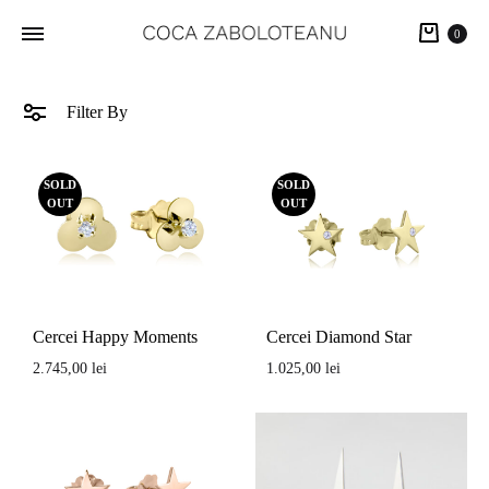
Cart
0
Filter By
SOLD
SOLD
OUT
OUT
Cercei Happy Moments
Cercei Diamond Star
2.745,00
lei
1.025,00
lei