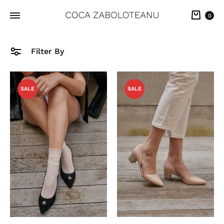
Cart
0
Filter By
SALE
SALE