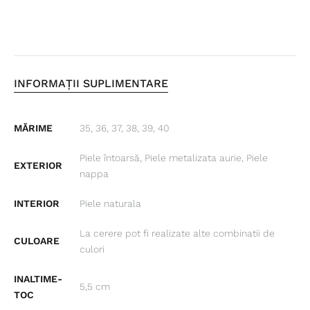
INFORMAȚII SUPLIMENTARE
MĂRIME
35, 36, 37, 38, 39, 40
Piele întoarsă, Piele metalizata aurie, Piele
EXTERIOR
nappa
INTERIOR
Piele naturala
La cerere pot fi realizate alte combinatii de
CULOARE
culori
INALTIME-
5,5 cm
TOC