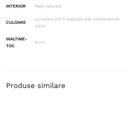
INTERIOR
Piele naturala
La cerere pot fi realizate alte combinatii de
CULOARE
culori
INALTIME-
8 cm
TOC
Produse similare