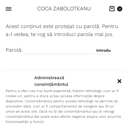
Cart
0
Acest conținut este protejat cu parolă. Pentru
a-l vedea, te rog să introduci parola mai jos.
Parolă:
Administrează
consimțământul
Pentru a oferi cea mai bună experiență, folosim tehnologii, cum ar fi
cookie-uri, pentru a stoca și/sau accesa informațiile despre
dispozitive. Consimțământul pentru aceste tehnologii ne permite să
Facebook
Instagram
procesăm date, cum ar fi comportamentul de navigare sau ID-uri
unice pe acest site. Dacă nu îți dai consimțământul sau îți retragi
consimțământul dat poate avea afecte negative asupra unor anumite
©2023 Coca Zaboloteanu - Maison Z Jewelry SRL
funcționalități și funcții.