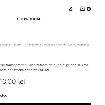
Cart
Sign in
0
SHOWROOM
a pagină
Bijuterii
Pandantive
Pandantiv Ava din aur cu diamante
erul transparent cu închizătoare de aur alb, galben sau roz
oate achiziționa separat: 300 lei
110,00
lei
 stoc