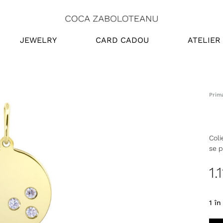
Coca
Online
JEWELRY
CARD CADOU
ATELIER
Zaboloteanu
Store
Prim
Coli
se p
1.
1 în