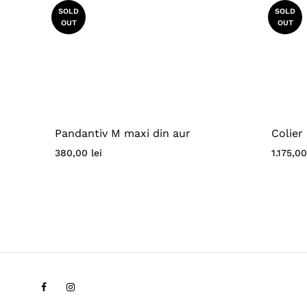
SOLD
SOLD
OUT
OUT
Pandantiv M maxi din aur
Colier
380,00
lei
1.175,0
Facebook
Instagram