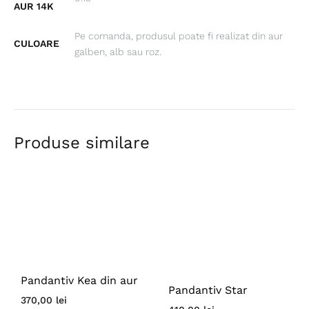
AUR 14K
Pe comanda, produsul poate fi realizat din aur
CULOARE
galben, alb sau roz.
Produse similare
Pandantiv Kea din aur
Pandantiv Star
370,00
lei