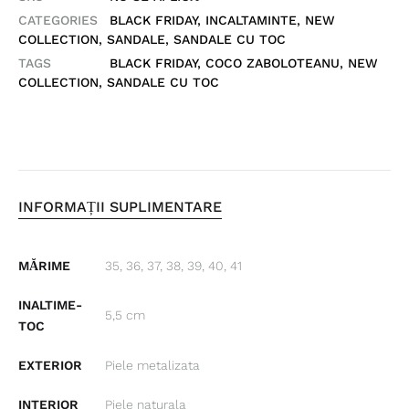
CATEGORIES
BLACK FRIDAY
,
INCALTAMINTE
,
NEW
COLLECTION
,
SANDALE
,
SANDALE CU TOC
TAGS
BLACK FRIDAY
,
COCO ZABOLOTEANU
,
NEW
COLLECTION
,
SANDALE CU TOC
INFORMAȚII SUPLIMENTARE
MĂRIME
35, 36, 37, 38, 39, 40, 41
INALTIME-
5,5 cm
TOC
EXTERIOR
Piele metalizata
INTERIOR
Piele naturala