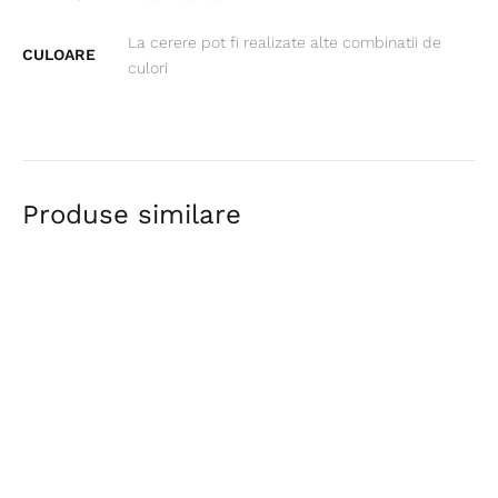
La cerere pot fi realizate alte combinatii de
CULOARE
culori
Produse similare