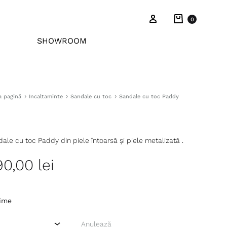
Cart
Sign in
0
SHOWROOM
a pagină
Incaltaminte
Sandale cu toc
Sandale cu toc Paddy
ale cu toc Paddy din piele întoarsă și piele metalizată .
90,00
lei
ime
Anulează