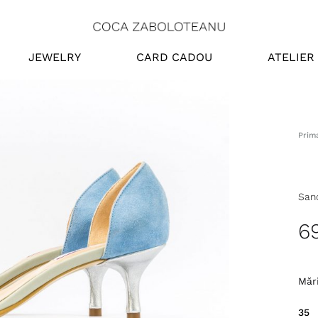
Coca
Online
JEWELRY
CARD CADOU
ATELIER
Zaboloteanu
Store
Prim
Sand
6
Măr