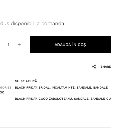
dus disponibil la comanda
titate
ADAUGĂ ÎN COȘ
SHARE
NU SE APLICĂ
GORIES
BLACK FRIDAY
,
BRIDAL
,
INCALTAMINTE
,
SANDALE
,
SANDALE
TOC
BLACK FRIDAY
,
COCO ZABOLOTEANU
,
SANDALE
,
SANDALE CU