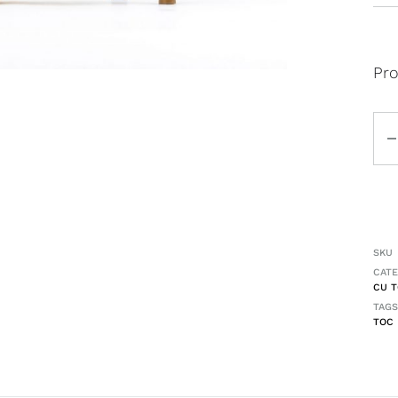
Pro
Can
SKU
CATE
CU 
TAGS
TOC