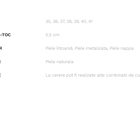
35, 36, 37, 38, 39, 40, 41
E-TOC
5,5 cm
R
Piele întoarsă, Piele metalizata, Piele nappa
R
Piele naturala
E
La cerere pot fi realizate alte combinatii de cu