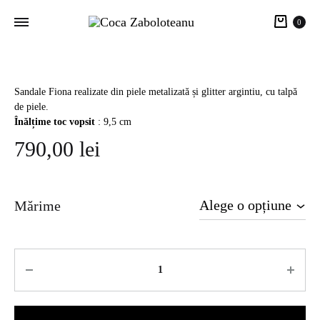
Cart
0
Sandale Fiona realizate din piele metalizată și glitter argintiu, cu talpă
de piele.
Înălțime toc vopsit
: 9,5 cm
790,00
lei
Mărime
Cantitate