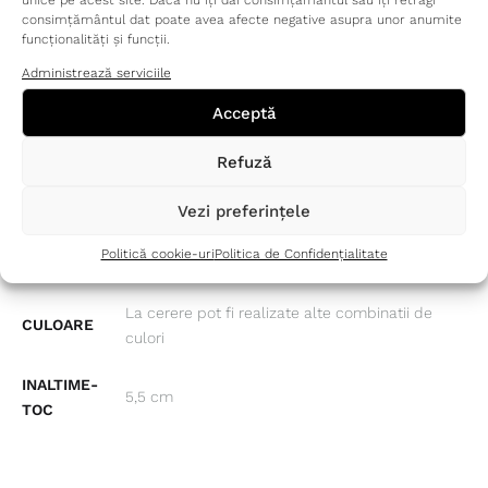
unice pe acest site. Dacă nu îți dai consimțământul sau îți retragi
consimțământul dat poate avea afecte negative asupra unor anumite
funcționalități și funcții.
Administrează serviciile
INFORMAȚII SUPLIMENTARE
Acceptă
Refuză
MĂRIME
35, 36, 37, 38, 39, 40
Vezi preferințele
EXTERIOR
Piele nappa
Politică cookie-uri
Politica de Confidențialitate
INTERIOR
Piele naturala
La cerere pot fi realizate alte combinatii de
CULOARE
culori
INALTIME-
5,5 cm
TOC