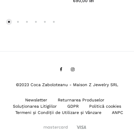
690,00
lei
Facebook
Instagram
©2023 Coca Zaboloteanu - Maison Z Jewelry SRL
Newsletter
Returnarea Produselor
Soluționarea Litigiilor
GDPR
Politică cookies
Termeni și Condiții de Utilizare și Vânzare
ANPC