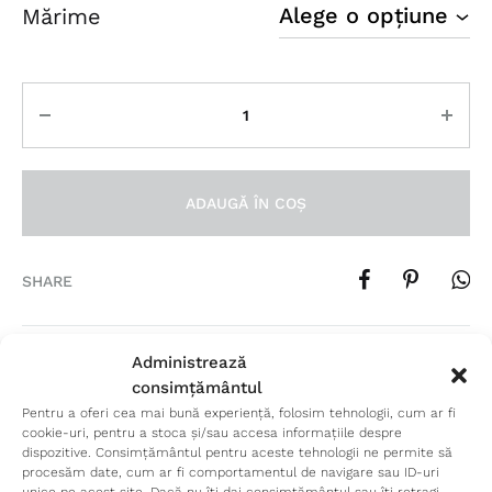
Mărime
Cantitate
ADAUGĂ ÎN COȘ
SHARE
Administrează
SKU
NU SE APLICĂ
consimțământul
CATEGORIES
INCALTAMINTE
,
NEW COLLECTION
,
PANTOFI
Pentru a oferi cea mai bună experiență, folosim tehnologii, cum ar fi
TAGS
COCA ZABOLOTEANU
,
NEW COLLECTION
,
cookie-uri, pentru a stoca și/sau accesa informațiile despre
PANTOFI
,
S-S25
dispozitive. Consimțământul pentru aceste tehnologii ne permite să
procesăm date, cum ar fi comportamentul de navigare sau ID-uri