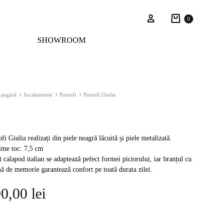
Cart
Sign in
0
SHOWROOM
 pagină
Incaltaminte
Pantofi
Pantofi Giulia
fi Giulia realizați din piele neagră lăcuită și piele metalizată.
țime toc: 7,5 cm
 calapod italian se adaptează pefect formei piciorului, iar branțul cu
ă de memorie garantează confort pe toată durata zilei.
90,00
lei