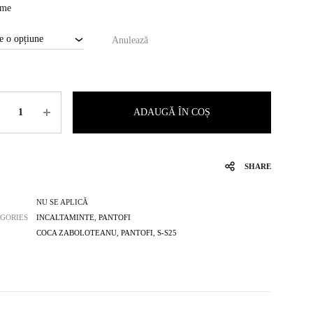
ime
Anulează
titate
ADAUGĂ ÎN COȘ
SHARE
NU SE APLICĂ
GORIES
INCALTAMINTE
,
PANTOFI
COCA ZABOLOTEANU
,
PANTOFI
,
S-S25