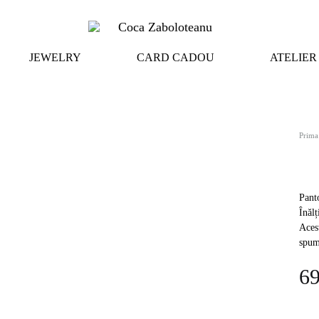
Coca
Online
JEWELRY
CARD CADOU
ATELIER
Zaboloteanu
Store
Prima
Panto
Înăl
Acest
spum
6