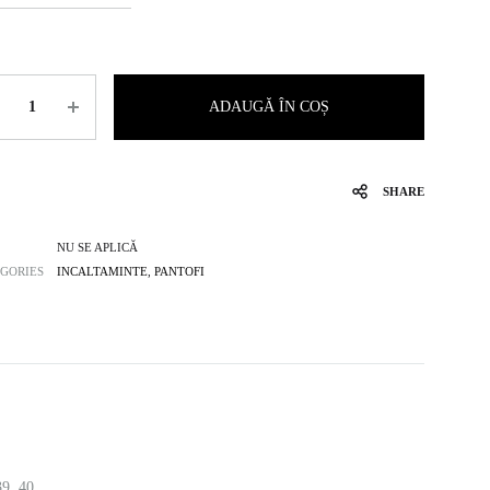
titate
ADAUGĂ ÎN COȘ
SHARE
NU SE APLICĂ
GORIES
INCALTAMINTE
,
PANTOFI
39, 40