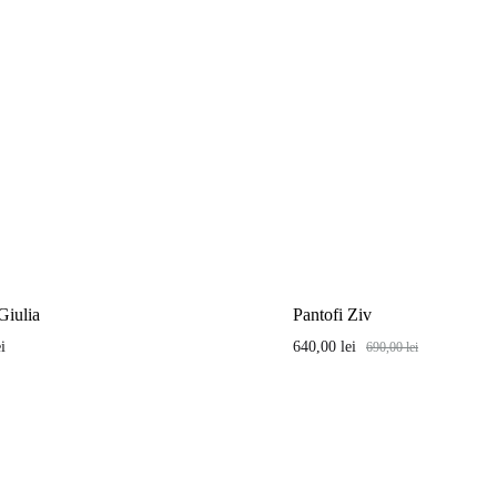
Giulia
Pantofi Ziv
ei
640,00
lei
690,00
lei