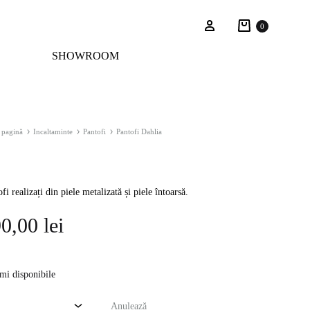
Cart
Sign in
0
SHOWROOM
 pagină
Incaltaminte
Pantofi
Pantofi Dahlia
fi realizați din piele metalizată și piele întoarsă.
90,00
lei
mi disponibile
Anulează