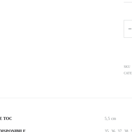
Can
SKU
CATE
E TOC
5,5 cm
DISPONIBILE
35, 36, 37, 38, 