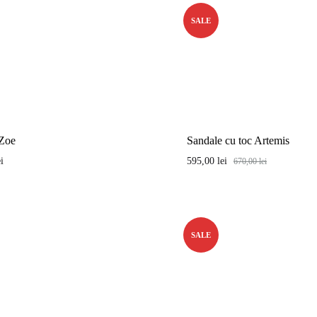
SALE
 Zoe
Sandale cu toc Artemis
ei
595,00
lei
670,00
lei
SALE