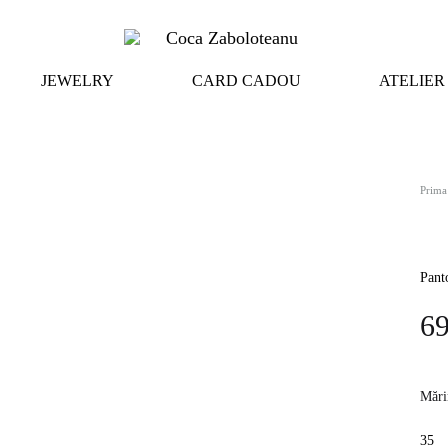
Coca
Online
JEWELRY
CARD CADOU
ATELIER
Zaboloteanu
Store
Prima
Panto
6
Mări