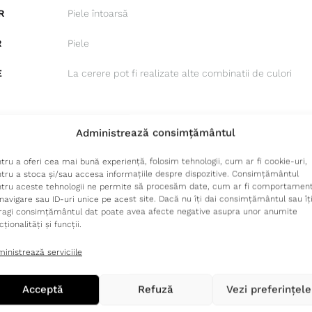
R
Piele întoarsă
R
Piele
E
La cerere pot fi realizate alte combinatii de culori
Administrează consimțământul
tru a oferi cea mai bună experiență, folosim tehnologii, cum ar fi cookie-uri,
tru a stoca și/sau accesa informațiile despre dispozitive. Consimțământul
tru aceste tehnologii ne permite să procesăm date, cum ar fi comportament
navigare sau ID-uri unice pe acest site. Dacă nu îți dai consimțământul sau îț
ragi consimțământul dat poate avea afecte negative asupra unor anumite
cționalități și funcții.
inistrează serviciile
Acceptă
Refuză
Vezi preferințele