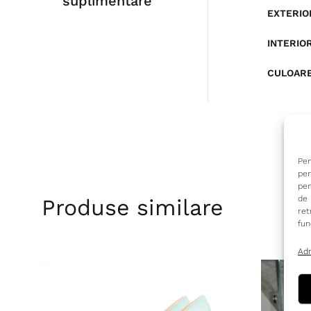
suplimentare
EXTERIO
INTERIO
CULOAR
Pen
pen
pen
de 
Produse similare
ret
fun
Adm