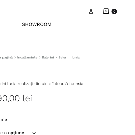
Cart
Sign in
0
SHOWROOM
a pagină
Incaltaminte
Balerini
Balerini Iunia
rini Iunia realizați din piele întoarsă fuchsia.
90,00
lei
ime