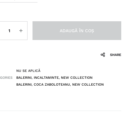
titate
ADAUGĂ ÎN COȘ
SHARE
NU SE APLICĂ
GORIES
BALERINI
,
INCALTAMINTE
,
NEW COLLECTION
BALERINI
,
COCA ZABOLOTEANU
,
NEW COLLECTION